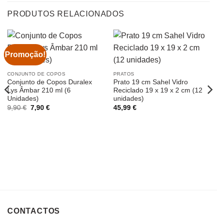
PRODUTOS RELACIONADOS
Promoção!
CONJUNTO DE COPOS
PRATOS
Conjunto de Copos Duralex
Prato 19 cm Sahel Vidro
Lys Âmbar 210 ml (6
Reciclado 19 x 19 x 2 cm (12
Unidades)
unidades)
O
O
9,90
€
7,90
€
45,99
€
preço
preço
original
atual
era:
é:
9,90 €.
7,90 €.
CONTACTOS