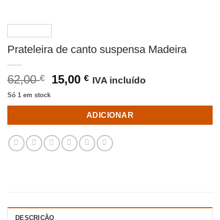
Prateleira de canto suspensa Madeira
O
O
62,00
15,00
€
€
IVA incluído
preço
preço
Só 1 em stock
original
atual
era:
é:
ADICIONAR
62,00 €.
15,00 €.
DESCRIÇÃO