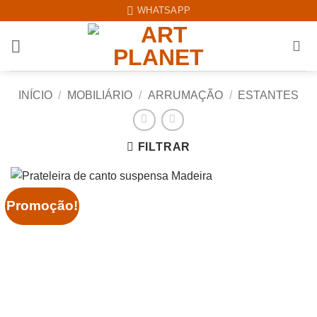
Skip
WHATSAPP
to
content
INÍCIO
/
MOBILIÁRIO
/
ARRUMAÇÃO
/
ESTANTES
FILTRAR
Promoção!