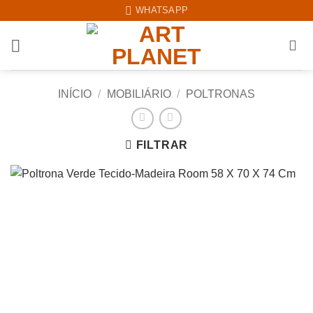
Skip
WHATSAPP
to
content
INÍCIO
/
MOBILIÁRIO
/
POLTRONAS
FILTRAR