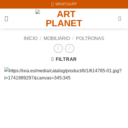
Skip
WHATSAPP
to
content
INÍCIO
/
MOBILIÁRIO
/
POLTRONAS
FILTRAR