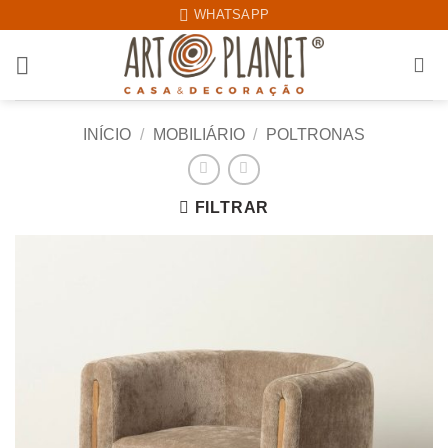
Skip
WHATSAPP
to
content
INÍCIO
/
MOBILIÁRIO
/
POLTRONAS
FILTRAR