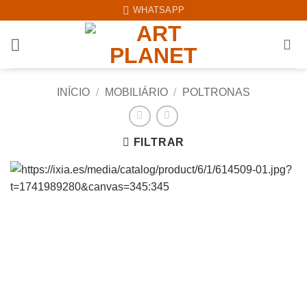
Skip
WHATSAPP
to
content
INÍCIO
/
MOBILIÁRIO
/
POLTRONAS
FILTRAR