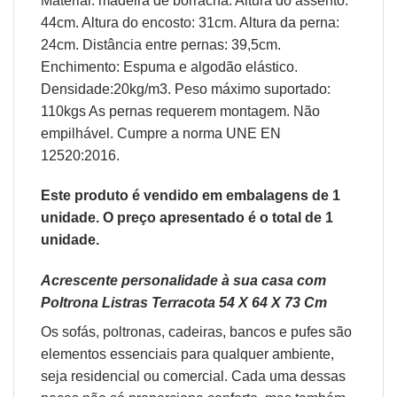
Material: madeira de borracha. Altura do assento:
44cm. Altura do encosto: 31cm. Altura da perna:
24cm. Distância entre pernas: 39,5cm.
Enchimento: Espuma e algodão elástico.
Densidade:20kg/m3. Peso máximo suportado:
110kgs As pernas requerem montagem. Não
empilhável. Cumpre a norma UNE EN
12520:2016.
Este produto é vendido em embalagens de 1
unidade. O preço apresentado é o total de 1
unidade.
Acrescente personalidade à sua casa com
Poltrona Listras Terracota 54 X 64 X 73 Cm
Os sofás,
poltronas
,
cadeiras
,
bancos
e
pufes
são
elementos essenciais para qualquer ambiente,
seja residencial ou comercial. Cada uma dessas