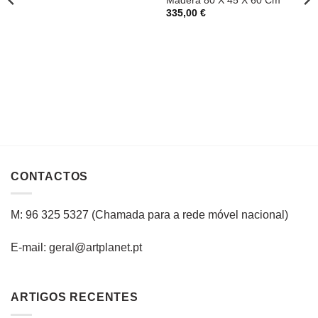
Madera 80 X 45 X 60 Cm
335,00
€
CONTACTOS
M: 96 325 5327
(C
hamada para a rede
móvel
nacional
)
E-mail: geral@artplanet.pt
ARTIGOS RECENTES