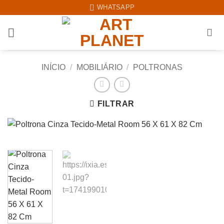
Skip
WHATSAPP
to
content
INÍCIO
/
MOBILIÁRIO
/
POLTRONAS
FILTRAR