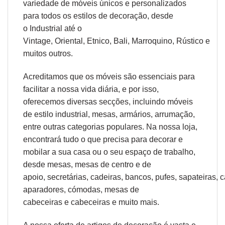
variedade de móveis únicos e personalizados
para todos os estilos de decoração, desde
o
Industrial
até o
Vintage,
Oriental
,
Etnico
,
Bali
,
Marroquino
,
Rústico
e
muitos outros.
Acreditamos que os móveis são essenciais para
facilitar a nossa vida diária, e por isso,
oferecemos diversas secções, incluindo móveis
de estilo industrial, mesas, armários, arrumação,
entre outras categorias populares. Na nossa loja,
encontrará tudo o que precisa para decorar e
mobilar a sua casa ou o seu espaço de trabalho,
desde
mesas
,
mesas de centro
e
de
apoio
,
secretárias
,
cadeiras
,
bancos
,
pufes
,
sapateiras
,
c
aparadores
,
cómodas
,
mesas de
cabeceiras
e
cabeceiras
e muito mais.