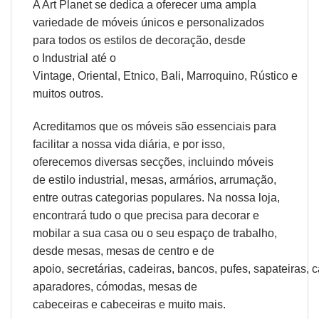
A Art Planet se dedica a oferecer uma ampla
variedade de móveis únicos e personalizados
para todos os estilos de decoração, desde
o
Industrial
até o
Vintage,
Oriental
,
Etnico
,
Bali
,
Marroquino
,
Rústico
e
muitos outros.
Acreditamos que os móveis são essenciais para
facilitar a nossa vida diária, e por isso,
oferecemos diversas secções, incluindo móveis
de estilo industrial, mesas, armários, arrumação,
entre outras categorias populares. Na nossa loja,
encontrará tudo o que precisa para decorar e
mobilar a sua casa ou o seu espaço de trabalho,
desde
mesas
,
mesas de centro
e
de
apoio
,
secretárias
,
cadeiras
,
bancos
,
pufes
,
sapateiras
,
c
aparadores
,
cómodas
,
mesas de
cabeceiras
e
cabeceiras
e muito mais.