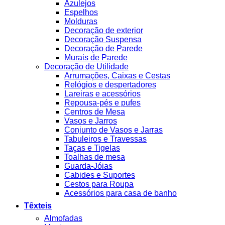
Azulejos
Espelhos
Molduras
Decoração de exterior
Decoração Suspensa
Decoração de Parede
Murais de Parede
Decoração de Utilidade
Arrumações, Caixas e Cestas
Relógios e despertadores
Lareiras e acessórios
Repousa-pés e pufes
Centros de Mesa
Vasos e Jarros
Conjunto de Vasos e Jarras
Tabuleiros e Travessas
Taças e Tigelas
Toalhas de mesa
Guarda-Jóias
Cabides e Suportes
Cestos para Roupa
Acessórios para casa de banho
Têxteis
Almofadas