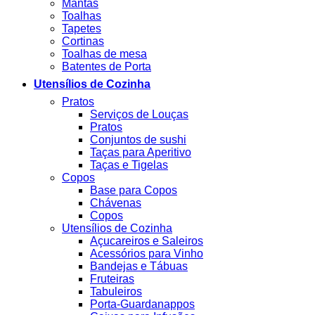
Mantas
Toalhas
Tapetes
Cortinas
Toalhas de mesa
Batentes de Porta
Utensílios de Cozinha
Pratos
Serviços de Louças
Pratos
Conjuntos de sushi
Taças para Aperitivo
Taças e Tigelas
Copos
Base para Copos
Chávenas
Copos
Utensílios de Cozinha
Açucareiros e Saleiros
Acessórios para Vinho
Bandejas e Tábuas
Fruteiras
Tabuleiros
Porta-Guardanappos