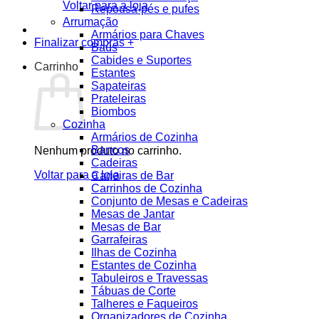
Voltar para a loja
Repousa-pés e pufes
Arrumação
Armários para Chaves
Finalizar compras
+
Baús
Cabides e Suportes
Carrinho
Estantes
Sapateiras
Prateleiras
Biombos
Cozinha
Armários de Cozinha
Bancos
Nenhum produto no carrinho.
Cadeiras
Voltar para a loja
Cadeiras de Bar
Carrinhos de Cozinha
Conjunto de Mesas e Cadeiras
Mesas de Jantar
Mesas de Bar
Garrafeiras
Ilhas de Cozinha
Estantes de Cozinha
Tabuleiros e Travessas
Tábuas de Corte
Talheres e Faqueiros
Organizadores de Cozinha