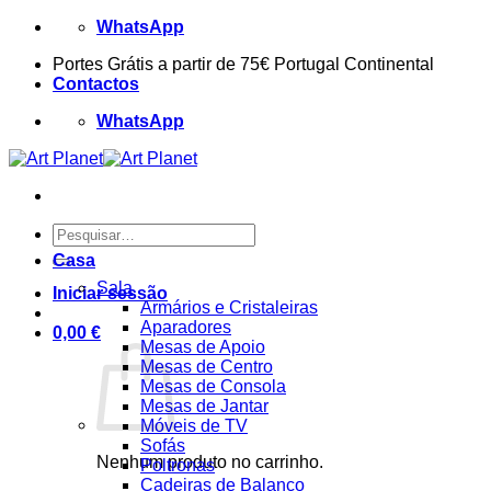
Skip
WhatsApp
to
Portes Grátis a partir de 75€ Portugal Continental
content
Contactos
WhatsApp
Pesquisar
por:
Casa
Sala
Iniciar sessão
Armários e Cristaleiras
Aparadores
0,00
€
Mesas de Apoio
Mesas de Centro
Mesas de Consola
Mesas de Jantar
Móveis de TV
Sofás
Nenhum produto no carrinho.
Poltronas
Cadeiras de Balanço