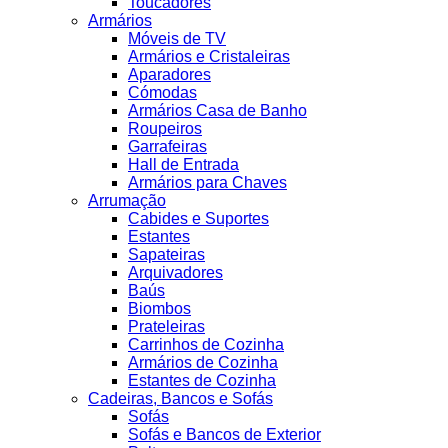
Toucadores
Armários
Móveis de TV
Armários e Cristaleiras
Aparadores
Cómodas
Armários Casa de Banho
Roupeiros
Garrafeiras
Hall de Entrada
Armários para Chaves
Arrumação
Cabides e Suportes
Estantes
Sapateiras
Arquivadores
Baús
Biombos
Prateleiras
Carrinhos de Cozinha
Armários de Cozinha
Estantes de Cozinha
Cadeiras, Bancos e Sofás
Sofás
Sofás e Bancos de Exterior