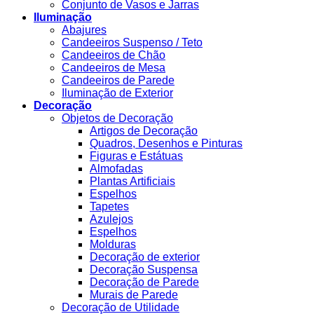
Conjunto de Vasos e Jarras
Iluminação
Abajures
Candeeiros Suspenso / Teto
Candeeiros de Chão
Candeeiros de Mesa
Candeeiros de Parede
Iluminação de Exterior
Decoração
Objetos de Decoração
Artigos de Decoração
Quadros, Desenhos e Pinturas
Figuras e Estátuas
Almofadas
Plantas Artificiais
Espelhos
Tapetes
Azulejos
Espelhos
Molduras
Decoração de exterior
Decoração Suspensa
Decoração de Parede
Murais de Parede
Decoração de Utilidade