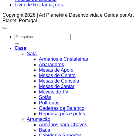
Livro de Reclamações
Copyright 2026 | Art Planet® é Desenvolvida e Gerida por Art
Planet, Portugal
Pesquisar
por:
Casa
Sala
Armários e Cristaleiras
Aparadores
Mesas de Apoio
Mesas de Centro
Mesas de Consola
Mesas de Jantar
Móveis de TV
Sofás
Poltronas
Cadeiras de Balanço
Repousa-pés e pufes
Arrumação
Armários para Chaves
Baús
Cabides e Suportes