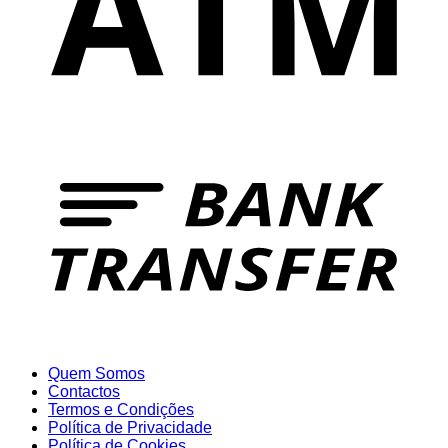
T
Quem Somos
Contactos
Termos e Condições
Política de Privacidade
Política de Cookies