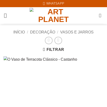
Skip
WHATSAPP
to
content
INÍCIO
/
DECORAÇÃO
/
VASOS E JARROS
FILTRAR