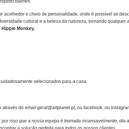
spírito balinês.
e acolhedor e cheio de personalidade, onde é possível se desc
 diversidade cultural e a beleza da natureza, tornando qualque
– Hippie Monkey.
cuidadosamente selecionados para a casa.
 através do email geral@artplanet.pt, ou
facebook
, ou
instagra
or isso que a nossa equipa é treinada incansavelmente, dia apó
contrar a solução perfeita para todos os nossos clientes.