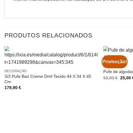
PRODUTOS RELACIONADOS
Promoção!
DECORAÇÃO
DECORAÇÃO
Pufe de algoda
S/2 Pufe Baú Creme Dmf-Tecido 44 X 34 X 45
O
60,00
€
25,00
Cm
preço
origina
179,90
€
era:
60,00 