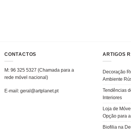
CONTACTOS
ARTIGOS 
M: 96 325 5327
(C
hamada para a
Decoração Rú
rede
móvel
nacional
)
Ambiente Rús
Tendências d
E-mail: geral@artplanet.pt
Interiores
Loja de Móvei
Opção para 
Biofilia na D