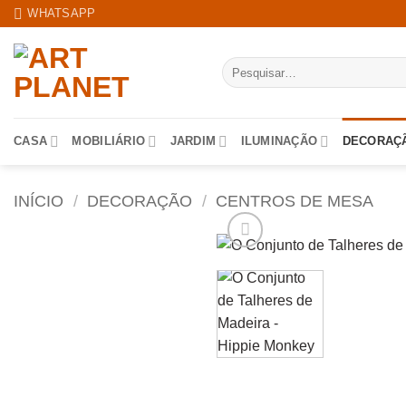
Skip
WHATSAPP
to
content
Pesquisar
por:
CASA
MOBILIÁRIO
JARDIM
ILUMINAÇÃO
DECORAÇ
INÍCIO
/
DECORAÇÃO
/
CENTROS DE MESA