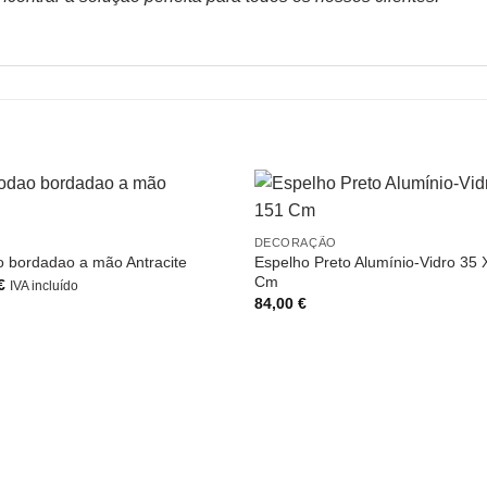
DECORAÇÃO
Espelho Preto Alumínio-Vidro 35 
o bordadao a mão Antracite
Cm
O
€
IVA incluído
preço
84,00
€
l
atual
é:
€.
25,00 €.