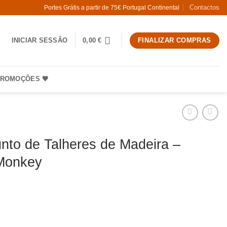
Contactos
Portes Grátis a partir de 75€ Portugal Continental
INICIAR SESSÃO
0,00
€
FINALIZAR COMPRAS
ROMOÇÕES 🧡
nto de Talheres de Madeira –
Monkey
 O Conjunto de Talheres de Madeira - Hippie Monkey