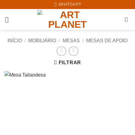
Skip
WHATSAPP
to
content
INÍCIO
/
MOBILIÁRIO
/
MESAS
/
MESAS DE APOIO
FILTRAR