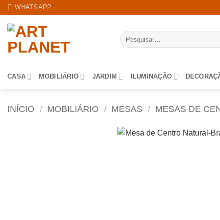
Skip
WHATSAPP
to
content
Pesquisar
por:
CASA
MOBILIÁRIO
JARDIM
ILUMINAÇÃO
DECORAÇ
INÍCIO
/
MOBILIÁRIO
/
MESAS
/
MESAS DE CE