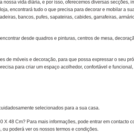
 nossa vida diária, e por isso, oferecemos diversas secções, in
loja, encontrará tudo o que precisa para decorar e mobilar a su
adeiras
,
bancos
,
pufes
,
sapateiras
,
cabides
,
garrafeiras
,
armári
 encontrar desde
quadros e pinturas
,
centros de mesa
,
decoraçã
s de móveis e decoração, para que possa expressar o seu própr
precisa para criar um espaço acolhedor, confortável e funcional, 
cuidadosamente selecionados para a sua casa.
 X 48 Cm? Para mais informações, pode entrar em contacto con
,
ou poderá ver os nossos
termos e condições
.