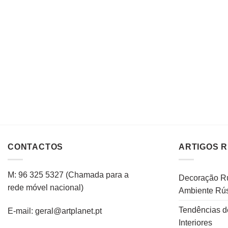
CONTACTOS
ARTIGOS 
M: 96 325 5327
(C
hamada para a
Decoração Rú
rede
móvel
nacional
)
Ambiente Rús
Tendências d
E-mail: geral@artplanet.pt
Interiores