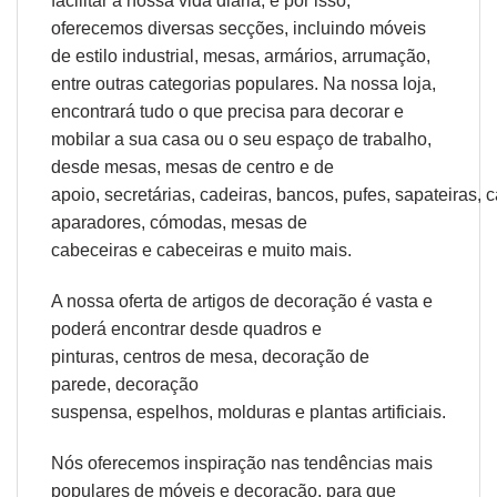
facilitar a nossa vida diária, e por isso,
oferecemos diversas secções, incluindo móveis
de estilo industrial, mesas, armários, arrumação,
entre outras categorias populares. Na nossa loja,
encontrará tudo o que precisa para decorar e
mobilar a sua casa ou o seu espaço de trabalho,
desde
mesas
,
mesas de centro
e
de
apoio
,
secretárias
,
cadeiras
,
bancos
,
pufes
,
sapateiras
,
c
aparadores
,
cómodas
,
mesas de
cabeceiras
e
cabeceiras
e muito mais.
A nossa oferta de
artigos de decoração
é vasta e
poderá encontrar desde
quadros e
pinturas
,
centros de mesa
,
decoração de
parede
,
decoração
suspensa
,
espelhos
,
molduras
e
plantas artificiais
.
Nós oferecemos inspiração nas tendências mais
populares de móveis e decoração, para que