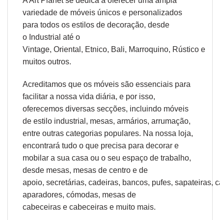
A Art Planet se dedica a oferecer uma ampla
variedade de móveis únicos e personalizados
para todos os estilos de decoração, desde
o
Industrial
até o
Vintage,
Oriental
,
Etnico
,
Bali
,
Marroquino
,
Rústico
e
muitos outros.
Acreditamos que os móveis são essenciais para
facilitar a nossa vida diária, e por isso,
oferecemos diversas secções, incluindo móveis
de estilo industrial, mesas, armários, arrumação,
entre outras categorias populares. Na nossa loja,
encontrará tudo o que precisa para decorar e
mobilar a sua casa ou o seu espaço de trabalho,
desde
mesas
,
mesas de centro
e
de
apoio
,
secretárias
,
cadeiras
,
bancos
,
pufes
,
sapateiras
,
c
aparadores
,
cómodas
,
mesas de
cabeceiras
e
cabeceiras
e muito mais.