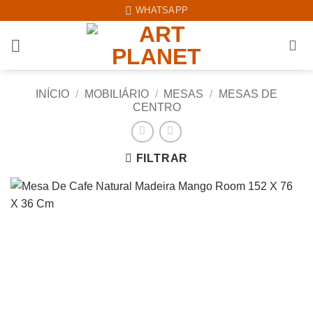
Skip
WHATSAPP
to
content
INÍCIO
/
MOBILIÁRIO
/
MESAS
/
MESAS DE
CENTRO
FILTRAR