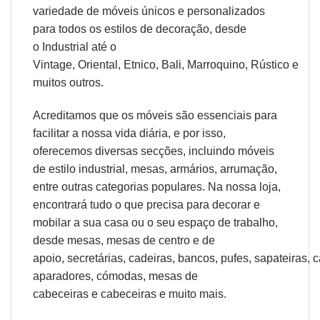
variedade de móveis únicos e personalizados
para todos os estilos de decoração, desde
o
Industrial
até o
Vintage,
Oriental
,
Etnico
,
Bali
,
Marroquino
,
Rústico
e
muitos outros.
Acreditamos que os móveis são essenciais para
facilitar a nossa vida diária, e por isso,
oferecemos diversas secções, incluindo móveis
de estilo industrial, mesas, armários, arrumação,
entre outras categorias populares. Na nossa loja,
encontrará tudo o que precisa para decorar e
mobilar a sua casa ou o seu espaço de trabalho,
desde
mesas
,
mesas de centro
e
de
apoio
,
secretárias
,
cadeiras
,
bancos
,
pufes
,
sapateiras
,
c
aparadores
,
cómodas
,
mesas de
cabeceiras
e
cabeceiras
e muito mais.