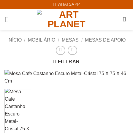
Skip
WHATSAPP
to
content
INÍCIO
/
MOBILIÁRIO
/
MESAS
/
MESAS DE APOIO
FILTRAR