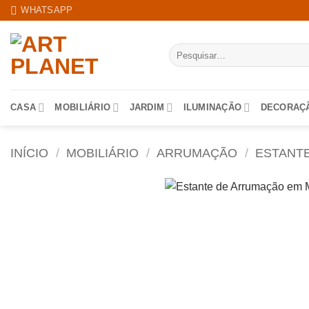
Skip
WHATSAPP
to
content
Pesquisar
por:
CASA
MOBILIÁRIO
JARDIM
ILUMINAÇÃO
DECORAÇ
INÍCIO
/
MOBILIÁRIO
/
ARRUMAÇÃO
/
ESTANT