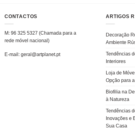
CONTACTOS
ARTIGOS 
M: 96 325 5327
(C
hamada para a
Decoração Rú
rede
móvel
nacional
)
Ambiente Rús
Tendências d
E-mail: geral@artplanet.pt
Interiores
Loja de Móvei
Opção para 
Biofilia na D
à Natureza
Tendências d
Inovações e E
Sua Casa