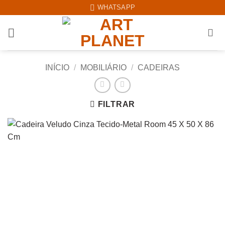
Skip
WHATSAPP
to
content
INÍCIO
/
MOBILIÁRIO
/
CADEIRAS
FILTRAR