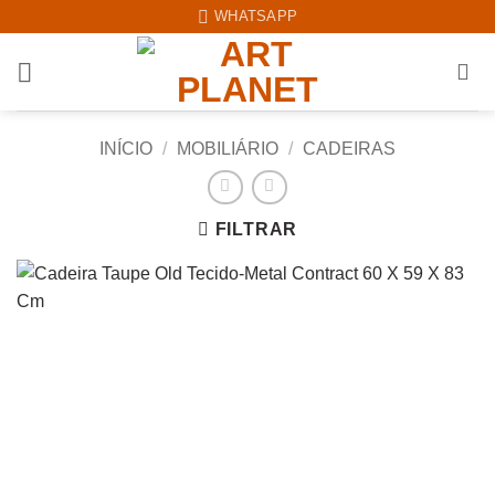
Skip
WHATSAPP
to
content
INÍCIO
/
MOBILIÁRIO
/
CADEIRAS
FILTRAR