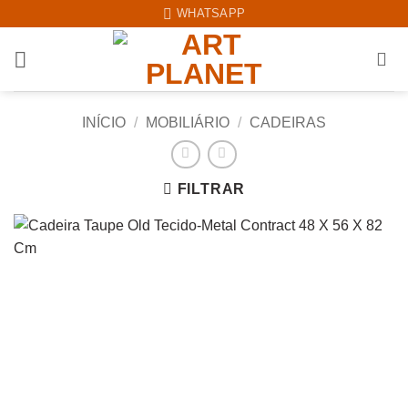
Skip
WHATSAPP
to
content
INÍCIO
/
MOBILIÁRIO
/
CADEIRAS
FILTRAR