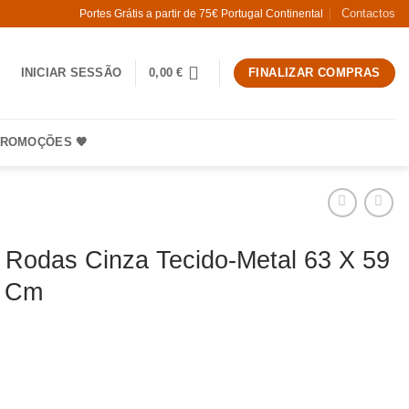
Contactos
Portes Grátis a partir de 75€ Portugal Continental
INICIAR SESSÃO
0,00
€
FINALIZAR COMPRAS
ROMOÇÕES 🧡
 Rodas Cinza Tecido-Metal 63 X 59
0 Cm
 Cadeira Rodas Cinza Tecido-Metal 63 X 59 X 94,50 Cm