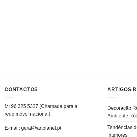
CONTACTOS
ARTIGOS 
M: 96 325 5327
(C
hamada para a
Decoração Rú
rede
móvel
nacional
)
Ambiente Rús
Tendências d
E-mail: geral@artplanet.pt
Interiores