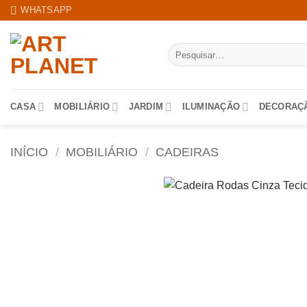
Skip
WHATSAPP
to
content
Pesquisar
por:
CASA
MOBILIÁRIO
JARDIM
ILUMINAÇÃO
DECORAÇ
INÍCIO
/
MOBILIÁRIO
/
CADEIRAS