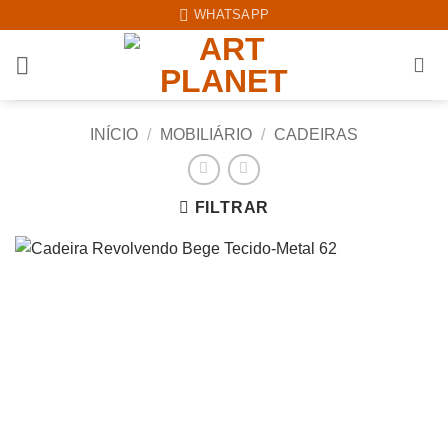
Skip
WHATSAPP
to
content
INÍCIO
/
MOBILIÁRIO
/
CADEIRAS
FILTRAR