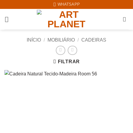
Skip
WHATSAPP
to
content
INÍCIO
/
MOBILIÁRIO
/
CADEIRAS
FILTRAR