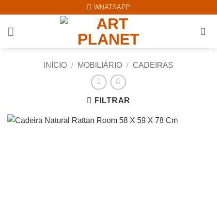
Skip
WHATSAPP
to
content
INÍCIO
/
MOBILIÁRIO
/
CADEIRAS
FILTRAR