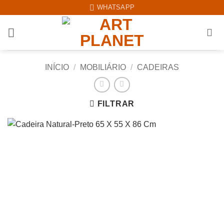
Skip
WHATSAPP
to
content
INÍCIO
/
MOBILIÁRIO
/
CADEIRAS
FILTRAR