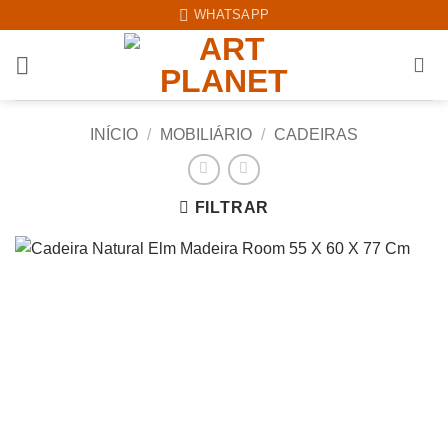
Skip
WHATSAPP
to
content
INÍCIO
/
MOBILIÁRIO
/
CADEIRAS
FILTRAR