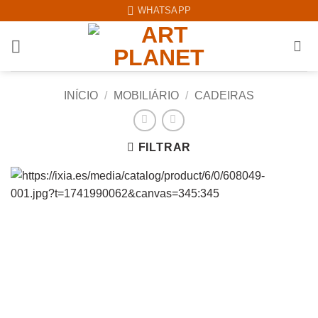
Skip
WHATSAPP
to
content
INÍCIO
/
MOBILIÁRIO
/
CADEIRAS
FILTRAR