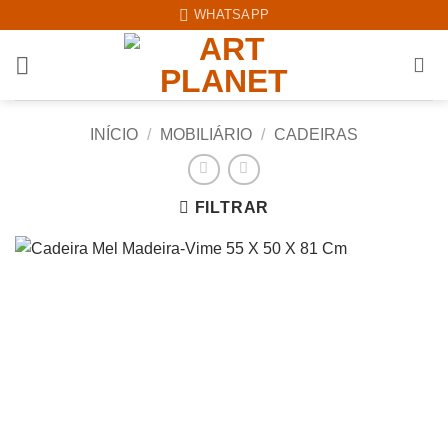
Skip
WHATSAPP
to
content
INÍCIO
/
MOBILIÁRIO
/
CADEIRAS
FILTRAR