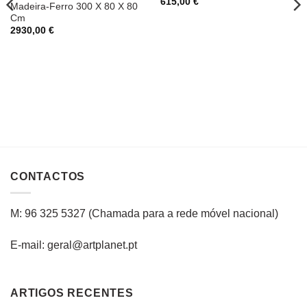
615,00
€
Madeira-Ferro 300 X 80 X 80
Cm
2930,00
€
CONTACTOS
M: 96 325 5327
(C
hamada para a rede
móvel
nacional
)
E-mail: geral@artplanet.pt
ARTIGOS RECENTES