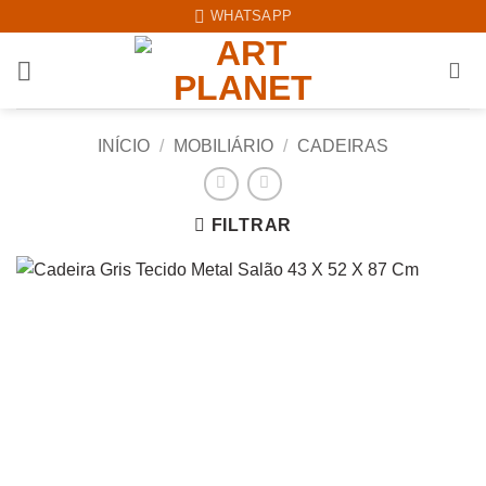
Skip
WHATSAPP
to
content
INÍCIO
/
MOBILIÁRIO
/
CADEIRAS
FILTRAR