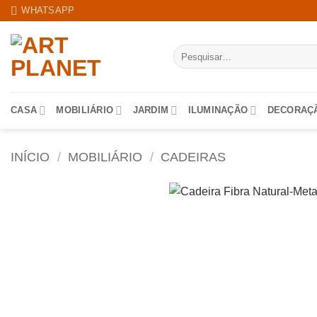
Skip
WHATSAPP
to
content
Pesquisar
por:
CASA
MOBILIÁRIO
JARDIM
ILUMINAÇÃO
DECORAÇ
INÍCIO
/
MOBILIÁRIO
/
CADEIRAS