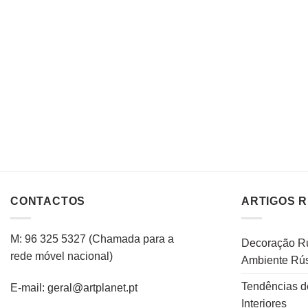
CONTACTOS
ARTIGOS 
M: 96 325 5327
(C
hamada para a
Decoração Rú
rede
móvel
nacional
)
Ambiente Rús
Tendências d
E-mail: geral@artplanet.pt
Interiores