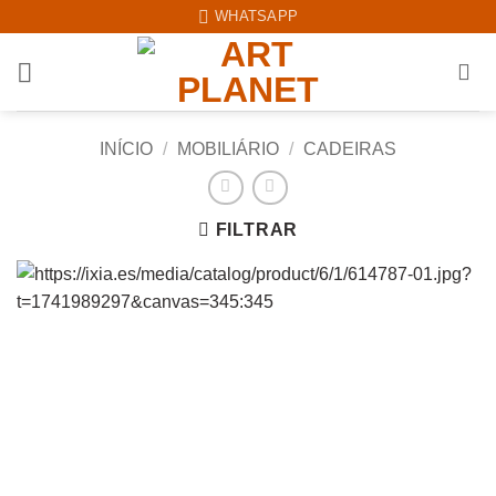
Skip
WHATSAPP
to
content
INÍCIO
/
MOBILIÁRIO
/
CADEIRAS
FILTRAR