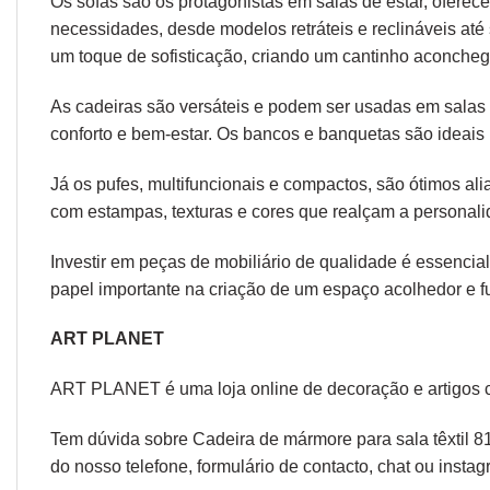
Os sofás são os protagonistas em salas de estar, oferec
necessidades, desde modelos retráteis e reclináveis at
um toque de sofisticação, criando um cantinho aconcheg
As cadeiras são versáteis e podem ser usadas em salas d
conforto e bem-estar. Os bancos e banquetas são ideais 
Já os pufes, multifuncionais e compactos, são ótimos a
com estampas, texturas e cores que realçam a personal
Investir em peças de mobiliário de qualidade é essencial
papel importante na criação de um espaço acolhedor e fu
ART PLANET
ART PLANET é uma loja online de decoração e artigos 
Tem dúvida sobre Cadeira de mármore para sala têxtil 81
do nosso telefone, formulário de
contacto
, chat ou
instag