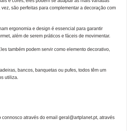
iais e cores, eles podem se adaptar às mais variadas
ua vez, são perfeitas para complementar a decoração com
 unam
ergonomia
e design é essencial para garantir
rmet, além de serem práticos e fáceis de movimentar.
 Eles também podem servir como elemento decorativo,
 cadeiras, bancos, banquetas ou pufes, todos têm um
 utiliza.
 connosco através do email geral@artplanet.pt, através