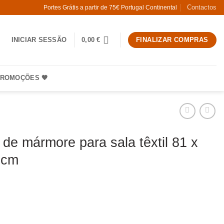
Contactos
Portes Grátis a partir de 75€ Portugal Continental
INICIAR SESSÃO
0,00
€
FINALIZAR COMPRAS
ROMOÇÕES 🧡
 de mármore para sala têxtil 81 x
 cm
Cadeira de mármore para sala têxtil 81 x 75 x 82 cm