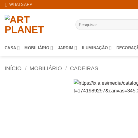
Skip
WHATSAPP
to
content
Pesquisar
por:
CASA
MOBILIÁRIO
JARDIM
ILUMINAÇÃO
DECORAÇ
INÍCIO
/
MOBILIÁRIO
/
CADEIRAS