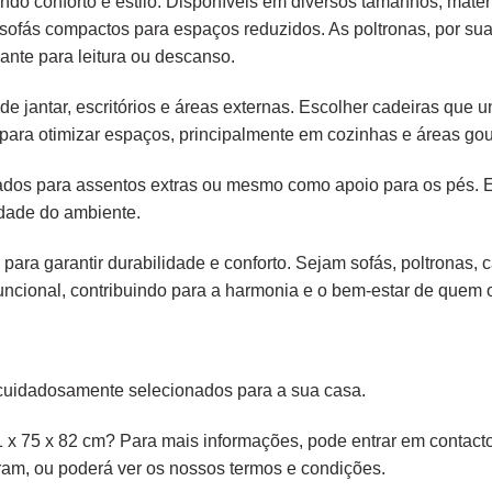
endo conforto e estilo. Disponíveis em diversos tamanhos, mater
é sofás compactos para espaços reduzidos. As poltronas, por s
ante para leitura ou descanso.
e jantar, escritórios e áreas externas. Escolher cadeiras que
para otimizar espaços, principalmente em cozinhas e áreas gou
liados para assentos extras ou mesmo como apoio para os pés.
idade do ambiente.
 para garantir durabilidade e conforto. Sejam sofás, poltronas,
ncional, contribuindo para a harmonia e o bem-estar de quem os
cuidadosamente selecionados para a sua casa.
 x 75 x 82 cm? Para mais informações, pode entrar em contacto
ram,
ou poderá ver os nossos
termos e condições
.