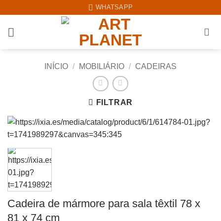
Skip
WHATSAPP
to
content
INÍCIO
/
MOBILIÁRIO
/
CADEIRAS
FILTRAR
Cadeira de mármore para sala têxtil 78 x
81 x 74 cm