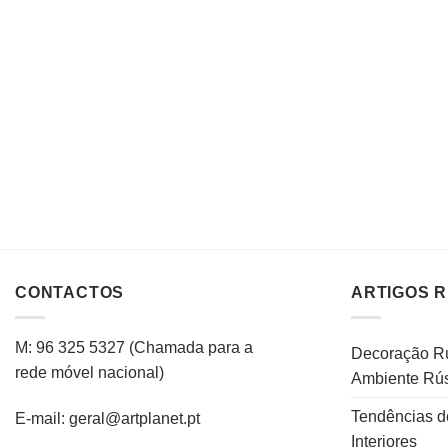
CONTACTOS
ARTIGOS 
M: 96 325 5327
(C
hamada para a
Decoração Rú
rede
móvel
nacional
)
Ambiente Rús
Tendências d
E-mail: geral@artplanet.pt
Interiores