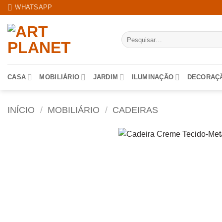
Skip
WHATSAPP
to
content
Pesquisar
por:
CASA
MOBILIÁRIO
JARDIM
ILUMINAÇÃO
DECORAÇ
INÍCIO
/
MOBILIÁRIO
/
CADEIRAS