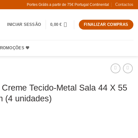
Contactos
Portes Grátis a partir de 75€ Portugal Continental
INICIAR SESSÃO
0,00
€
FINALIZAR COMPRAS
ROMOÇÕES 🧡
 Creme Tecido-Metal Sala 44 X 55
 (4 unidades)
 Cadeira Creme Tecido-Metal Sala 44 X 55 X 82 Cm (4 unidades)