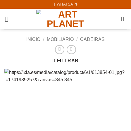
Skip
WHATSAPP
to
content
INÍCIO
/
MOBILIÁRIO
/
CADEIRAS
FILTRAR