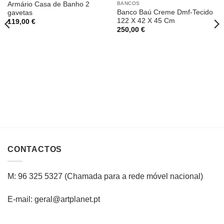
Armário Casa de Banho 2
BANCOS
Banco Baú Creme Dmf-Tecido
gavetas
122 X 42 X 45 Cm
119,00
€
250,00
€
CONTACTOS
M: 96 325 5327
(C
hamada para a rede
móvel
nacional
)
E-mail: geral@artplanet.pt