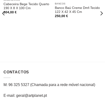
Cabeceira Bege Tecido Quarto
BANCOS
Banco Baú Creme Dmf-Tecido
190 X 8 X 100 Cm
122 X 42 X 45 Cm
304,00
€
250,00
€
CONTACTOS
M: 96 325 5327
(C
hamada para a rede
móvel
nacional
)
E-mail: geral@artplanet.pt