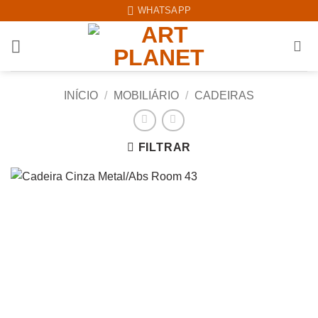
Skip
WHATSAPP
to
content
INÍCIO
/
MOBILIÁRIO
/
CADEIRAS
FILTRAR