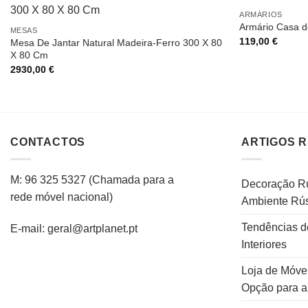
ARMÁRIOS
Armário Casa d
MESAS
119,00
€
Mesa De Jantar Natural Madeira-Ferro 300 X 80
X 80 Cm
2930,00
€
CONTACTOS
ARTIGOS 
M: 96 325 5327
(C
hamada para a
Decoração Rú
rede
móvel
nacional
)
Ambiente Rús
Tendências d
E-mail: geral@artplanet.pt
Interiores
Loja de Móvei
Opção para 