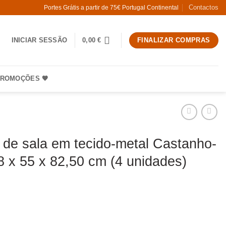
Contactos
Portes Grátis a partir de 75€ Portugal Continental
INICIAR SESSÃO
0,00
€
FINALIZAR COMPRAS
ROMOÇÕES 🧡
 de sala em tecido-metal Castanho-
8 x 55 x 82,50 cm (4 unidades)
 Cadeira de sala em tecido-metal Castanho-verde 48 x 55 x 82,50