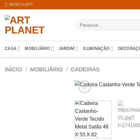
Skip
WHATSAPP
to
content
Pesquisar
por:
CASA
MOBILIÁRIO
JARDIM
ILUMINAÇÃO
DECORAÇ
INÍCIO
/
MOBILIÁRIO
/
CADEIRAS