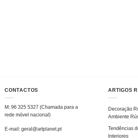
CONTACTOS
ARTIGOS 
M: 96 325 5327
(C
hamada para a
Decoração Rú
rede
móvel
nacional
)
Ambiente Rús
Tendências d
E-mail: geral@artplanet.pt
Interiores