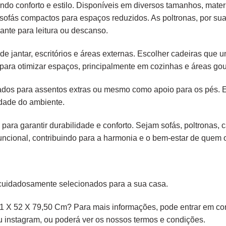
endo conforto e estilo. Disponíveis em diversos tamanhos, mater
é sofás compactos para espaços reduzidos. As poltronas, por s
ante para leitura ou descanso.
e jantar, escritórios e áreas externas. Escolher cadeiras que
para otimizar espaços, principalmente em cozinhas e áreas gou
liados para assentos extras ou mesmo como apoio para os pés.
idade do ambiente.
 para garantir durabilidade e conforto. Sejam sofás, poltronas,
ncional, contribuindo para a harmonia e o bem-estar de quem os
cuidadosamente selecionados para a sua casa.
1 X 52 X 79,50 Cm? Para mais informações, pode entrar em con
ou
instagram,
ou poderá ver os nossos
termos e condições
.