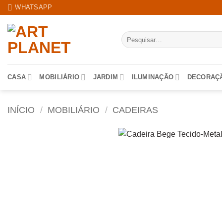
Skip
WHATSAPP
to
content
Pesquisar
por:
CASA
MOBILIÁRIO
JARDIM
ILUMINAÇÃO
DECORAÇ
INÍCIO
/
MOBILIÁRIO
/
CADEIRAS