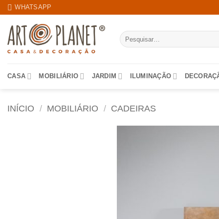
Skip
WHATSAPP
to
content
Pesquisar
por:
CASA
MOBILIÁRIO
JARDIM
ILUMINAÇÃO
DECORAÇ
INÍCIO
/
MOBILIÁRIO
/
CADEIRAS