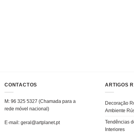
CONTACTOS
ARTIGOS 
M: 96 325 5327
(C
hamada para a
Decoração Rú
rede
móvel
nacional
)
Ambiente Rús
Tendências d
E-mail: geral@artplanet.pt
Interiores