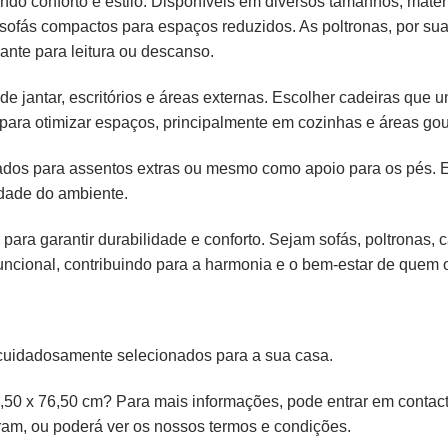
endo conforto e estilo. Disponíveis em diversos tamanhos, mater
é sofás compactos para espaços reduzidos. As poltronas, por s
ante para leitura ou descanso.
e jantar, escritórios e áreas externas. Escolher cadeiras que
para otimizar espaços, principalmente em cozinhas e áreas gou
liados para assentos extras ou mesmo como apoio para os pés.
idade do ambiente.
 para garantir durabilidade e conforto. Sejam sofás, poltronas,
ncional, contribuindo para a harmonia e o bem-estar de quem os
cuidadosamente selecionados para a sua casa.
,50 x 76,50 cm? Para mais informações, pode entrar em contact
ram,
ou poderá ver os nossos
termos e condições
.