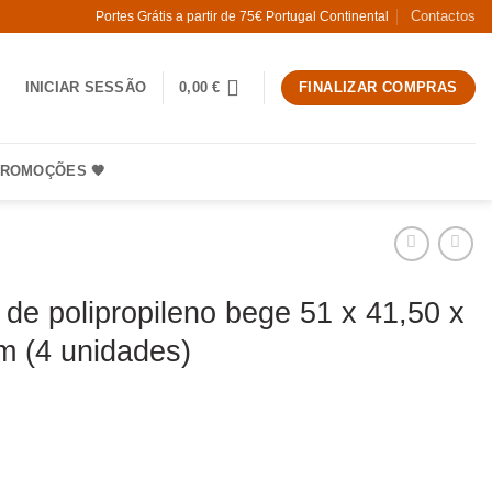
Contactos
Portes Grátis a partir de 75€ Portugal Continental
INICIAR SESSÃO
0,00
€
FINALIZAR COMPRAS
ROMOÇÕES 🧡
 de polipropileno bege 51 x 41,50 x
m (4 unidades)
 Cadeira de polipropileno bege 51 x 41,50 x 76,50 cm (4 unidades