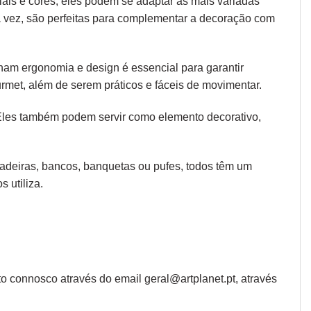
iais e cores, eles podem se adaptar às mais variadas
ua vez, são perfeitas para complementar a decoração com
 unam
ergonomia
e design é essencial para garantir
rmet, além de serem práticos e fáceis de movimentar.
 Eles também podem servir como elemento decorativo,
 cadeiras, bancos, banquetas ou pufes, todos têm um
 utiliza.
o connosco através do email geral@artplanet.pt, através