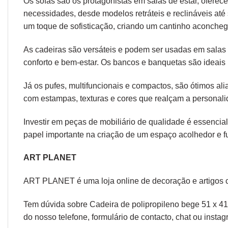
Os sofás são os protagonistas em salas de estar, oferec
necessidades, desde modelos retráteis e reclináveis at
um toque de sofisticação, criando um cantinho aconcheg
As cadeiras são versáteis e podem ser usadas em salas d
conforto e bem-estar. Os bancos e banquetas são ideais 
Já os pufes, multifuncionais e compactos, são ótimos a
com estampas, texturas e cores que realçam a personal
Investir em peças de mobiliário de qualidade é essencial
papel importante na criação de um espaço acolhedor e fu
ART PLANET
ART PLANET é uma loja online de decoração e artigos 
Tem dúvida sobre Cadeira de polipropileno bege 51 x 41
do nosso telefone, formulário de
contacto
, chat ou
instag