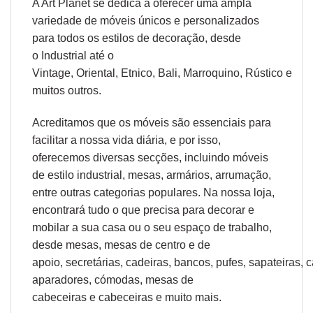
A Art Planet se dedica a oferecer uma ampla
variedade de móveis únicos e personalizados
para todos os estilos de decoração, desde
o
Industrial
até o
Vintage,
Oriental
,
Etnico
,
Bali
,
Marroquino
,
Rústico
e
muitos outros.
Acreditamos que os móveis são essenciais para
facilitar a nossa vida diária, e por isso,
oferecemos diversas secções, incluindo móveis
de estilo industrial, mesas, armários, arrumação,
entre outras categorias populares. Na nossa loja,
encontrará tudo o que precisa para decorar e
mobilar a sua casa ou o seu espaço de trabalho,
desde
mesas
,
mesas de centro
e
de
apoio
,
secretárias
,
cadeiras
,
bancos
,
pufes
,
sapateiras
,
c
aparadores
,
cómodas
,
mesas de
cabeceiras
e
cabeceiras
e muito mais.