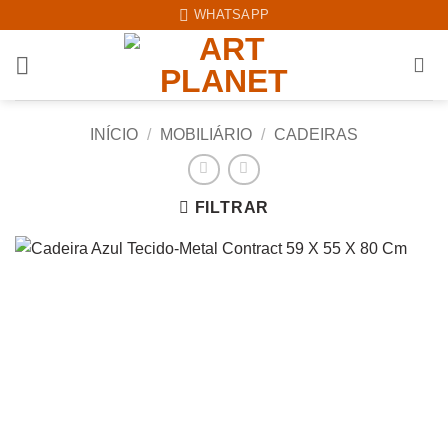
Skip
WHATSAPP
to
content
INÍCIO
/
MOBILIÁRIO
/
CADEIRAS
FILTRAR