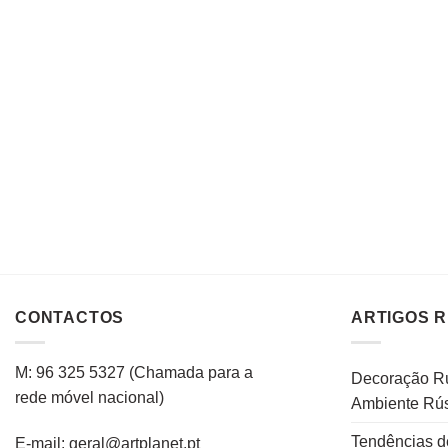
CONTACTOS
ARTIGOS 
M: 96 325 5327
(C
hamada para a
Decoração Rú
rede
móvel
nacional
)
Ambiente Rús
Tendências d
E-mail: geral@artplanet.pt