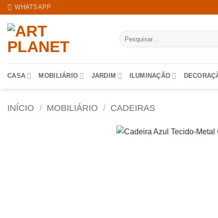
Skip
WHATSAPP
to
content
Pesquisar
por:
CASA
MOBILIÁRIO
JARDIM
ILUMINAÇÃO
DECORAÇ
INÍCIO
/
MOBILIÁRIO
/
CADEIRAS