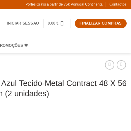
Contactos
Portes Grátis a partir de 75€ Portugal Continental
INICIAR SESSÃO
0,00
€
FINALIZAR COMPRAS
ROMOÇÕES 🧡
 Azul Tecido-Metal Contract 48 X 56
 (2 unidades)
 Cadeira Azul Tecido-Metal Contract 48 X 56 X 82 Cm (2 unidades