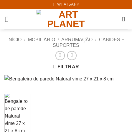
Skip
WHATSAPP
to
content
INÍCIO
/
MOBILIÁRIO
/
ARRUMAÇÃO
/
CABIDES E
SUPORTES
FILTRAR