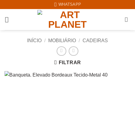
Skip
WHATSAPP
to
content
INÍCIO
/
MOBILIÁRIO
/
CADEIRAS
FILTRAR