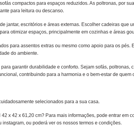
é sofás compactos para espaços reduzidos. As poltronas, por s
ante para leitura ou descanso.
e jantar, escritórios e áreas externas. Escolher cadeiras que
para otimizar espaços, principalmente em cozinhas e áreas gou
liados para assentos extras ou mesmo como apoio para os pés.
idade do ambiente.
 para garantir durabilidade e conforto. Sejam sofás, poltronas,
ncional, contribuindo para a harmonia e o bem-estar de quem os
cuidadosamente selecionados para a sua casa.
l 42 x 42 x 61,20 cm? Para mais informações, pode entrar em co
ou
instagram,
ou poderá ver os nossos
termos e condições
.