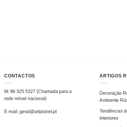
CONTACTOS
ARTIGOS 
M: 96 325 5327
(C
hamada para a
Decoração Rú
rede
móvel
nacional
)
Ambiente Rús
Tendências d
E-mail: geral@artplanet.pt
Interiores