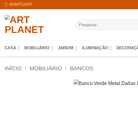
Skip
WHATSAPP
to
content
Pesquisar
por:
CASA
MOBILIÁRIO
JARDIM
ILUMINAÇÃO
DECORAÇ
INÍCIO
/
MOBILIÁRIO
/
BANCOS