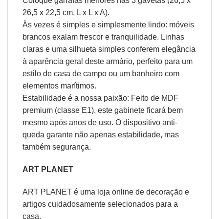
Coloque garrafas menores nas 3 gavetas (26,5 x
26,5 x 22,5 cm, L x L x A).
Às vezes é simples e simplesmente lindo: móveis
brancos exalam frescor e tranquilidade. Linhas
claras e uma silhueta simples conferem elegância
à aparência geral deste armário, perfeito para um
estilo de casa de campo ou um banheiro com
elementos marítimos.
Estabilidade é a nossa paixão: Feito de MDF
premium (classe E1), este gabinete ficará bem
mesmo após anos de uso. O dispositivo anti-
queda garante não apenas estabilidade, mas
também segurança.
ART PLANET
ART PLANET é uma loja online de decoração e
artigos cuidadosamente selecionados para a
casa.