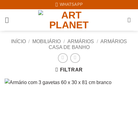
Skip
WHATSAPP
to
content
INÍCIO
/
MOBILIÁRIO
/
ARMÁRIOS
/
ARMÁRIOS
CASA DE BANHO
FILTRAR