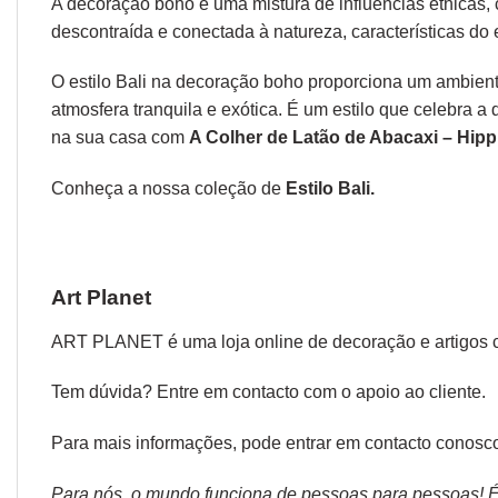
A decoração boho é uma mistura de influências étnicas, c
descontraída e conectada à natureza, características do e
O estilo Bali na decoração boho proporciona um ambient
atmosfera tranquila e exótica. É um estilo que celebra a
na sua casa com
A Colher de Latão de Abacaxi – Hipp
Conheça a nossa coleção de
Estilo Bali.
Art Planet
ART PLANET é uma loja online de decoração e artigos 
Tem dúvida? Entre em contacto com o
apoio ao cliente.
Para mais informações, pode entrar em contacto conosco
Para nós, o mundo funciona de pessoas para pessoas! É p