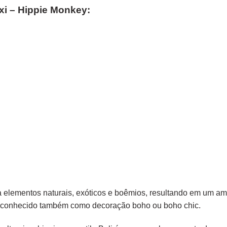
xi – Hippie Monkey:
na elementos
naturais
, exóticos e
boêmios
, resultando em um amb
o é conhecido também como decoração boho ou boho chic.