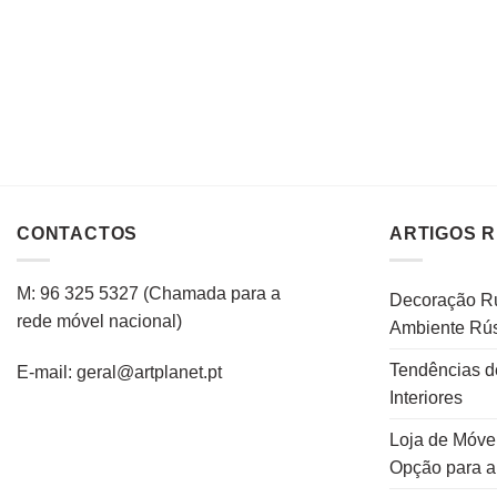
CONTACTOS
ARTIGOS 
M: 96 325 5327
(C
hamada para a
Decoração Rú
rede
móvel
nacional
)
Ambiente Rús
Tendências d
E-mail: geral@artplanet.pt
Interiores
Loja de Móvei
Opção para 