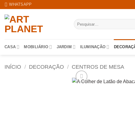
Skip
WHATSAPP
to
content
Pesquisar
por:
CASA
MOBILIÁRIO
JARDIM
ILUMINAÇÃO
DECORAÇ
INÍCIO
/
DECORAÇÃO
/
CENTROS DE MESA