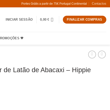
Contactos
Portes Grátis a partir de 75€ Portugal Continental
INICIAR SESSÃO
0,00
€
FINALIZAR COMPRAS
ROMOÇÕES 🧡
r de Latão de Abacaxi – Hippie
 A Colher de Latão de Abacaxi - Hippie Monkey