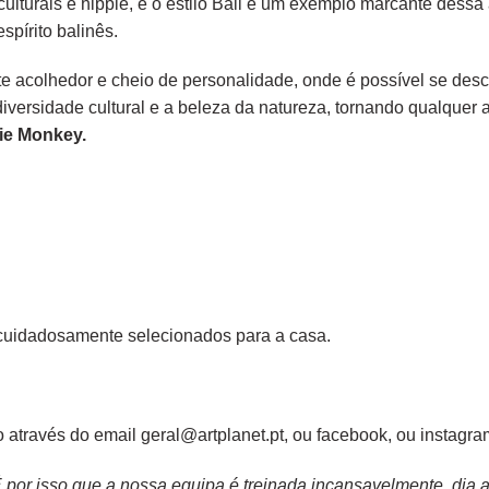
ulturais e hippie, e o estilo Bali é um exemplo marcante dessa 
spírito balinês.
e acolhedor e cheio de personalidade, onde é possível se desc
 diversidade cultural e a beleza da natureza, tornando qualque
ie Monkey.
cuidadosamente selecionados para a casa.
 através do email geral@artplanet.pt, ou
facebook
, ou
instagra
or isso que a nossa equipa é treinada incansavelmente, dia apó