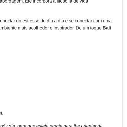
abordagem. Ele incorpora a filosofia de vida
onectar do estresse do dia a dia e se conectar com uma
r ambiente mais acolhedor e inspirador. Dê um toque
Bali
m.
s dia, para que esteja pronta para lhe orientar da