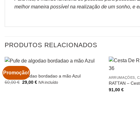
melhor maneira possível na realização de um sonho, e en
PRODUTOS RELACIONADOS
DECORAÇÃO
Promoção!
Pufe de algodao bordadao a mão Azul
ARRUMAÇÕES, C
O
O
60,00
€
29,00
€
IVA incluído
RATTAN – Cesto
preço
preço
91,00
€
original
atual
era:
é:
60,00 €.
29,00 €.