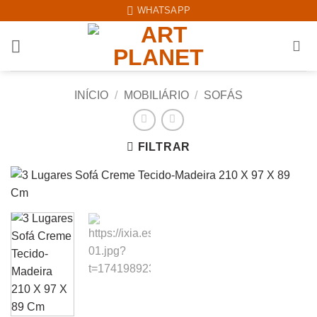
Skip
WHATSAPP
to
content
INÍCIO
/
MOBILIÁRIO
/
SOFÁS
FILTRAR