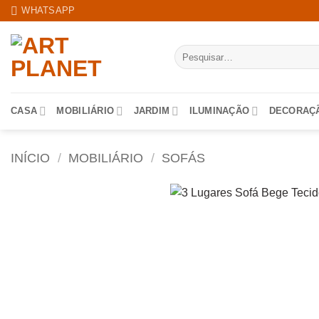
Skip
WHATSAPP
to
content
Pesquisar
por:
CASA
MOBILIÁRIO
JARDIM
ILUMINAÇÃO
DECORAÇ
INÍCIO
/
MOBILIÁRIO
/
SOFÁS