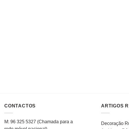
CONTACTOS
ARTIGOS 
M: 96 325 5327
(C
hamada para a
Decoração Rú
rede
móvel
nacional
)