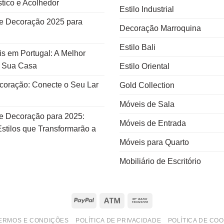
tico e Acolhedor
Estilo Industrial
e Decoração 2025 para
Decoração Marroquina
Estilo Bali
s em Portugal: A Melhor
a Sua Casa
Estilo Oriental
ecoração: Conecte o Seu Lar
Gold Collection
Móveis de Sala
e Decoração para 2025:
Móveis de Entrada
stilos que Transformarão a
Móveis para Quarto
Mobiliário de Escritório
PayPal
Atm
Bank
Transfer
ERMOS E CONDIÇÕES
POLÍTICA DE PRIVACIDADE
POLÍTICA DE COO