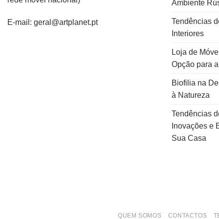
Ambiente Rús
Tendências d
E-mail: geral@artplanet.pt
Interiores
Loja de Móvei
Opção para 
Biofilia na D
à Natureza
Tendências d
Inovações e E
Sua Casa
QUEM SOMOS
CONTACTOS
T