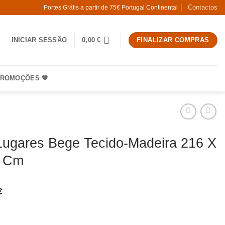
Contactos
Portes Grátis a partir de 75€ Portugal Continental
INICIAR SESSÃO
0,00
€
FINALIZAR COMPRAS
ROMOÇÕES 🧡
Lugares Bege Tecido-Madeira 216 X
3 Cm
€
 Sofá 3 Lugares Bege Tecido-Madeira 216 X 94 X 93 Cm